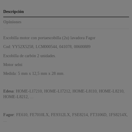
Descripción
Opiniones
Escobilla motor con portaescobilla (2u) lavadora Fagor
Cod: YY52X5258, LCM000544, 041078, 00600889
Escobilla de carbón 2 unidades.
Motor selni
Medida: 5 mm x 12,5 mm x 28 mm.
Edesa
: HOME-LI7210, HOME-LI7212, HOME-L8110, HOME-L8210,
HOME-L8212, ...
Fagor
: FE610, FE7010LX, FE9312LX, FSE8214, FT3106D, 1FS8214X,
...