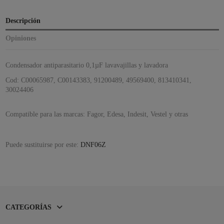
Descripción
Opiniones
Condensador antiparasitario 0,1µF lavavajillas y lavadora
Cod:
C00065987, C00143383, 91200489, 49569400, 813410341,
30024406
Compatible para las marcas: Fagor, Edesa, Indesit, Vestel y otras
Puede sustituirse por este:
DNF06Z
CATEGORÍAS