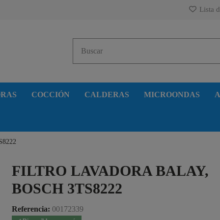
Lista d
ORAS
COCCIÓN
CALDERAS
MICROONDAS
A
TS8222
FILTRO LAVADORA BALAY,
BOSCH 3TS8222
Referencia:
00172339