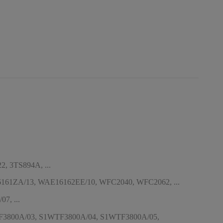
, 3TS894A, ...
1ZA/13, WAE16162EE/10, WFC2040, WFC2062, ...
7, ...
3800A/03, S1WTF3800A/04, S1WTF3800A/05,