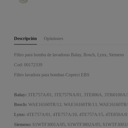
Descripción
Opiniones
Filtro para bomba de lavadoras Balay, Bosch, Lynx, Siemens
Cod: 00172339
Filtro lavadora para bombas Copreci EBS
Balay:
3TE757A/01, 3TE757NA/01, 3TE806A, 3TI60100A/15,
Bosch:
WAE16160TR/12, WAE16160TR/13, WAE16160TR/1
Lynx:
4TE757A/01, 4TE757A/10, 4TE757A/15, 4TE850A/01,
Siemens:
S1WTF3001A/05, S1WTF3802A/05, S1WTF3003A/