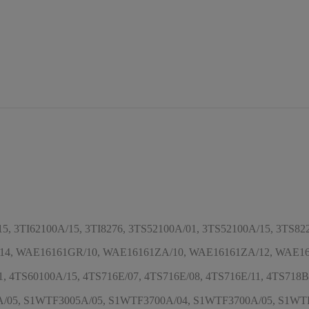
 3TI62100A/15, 3TI8276, 3TS52100A/01, 3TS52100A/15, 3TS8222
4, WAE16161GR/10, WAE16161ZA/10, WAE16161ZA/12, WAE1616
 4TS60100A/15, 4TS716E/07, 4TS716E/08, 4TS716E/11, 4TS718B/0
05, S1WTF3005A/05, S1WTF3700A/04, S1WTF3700A/05, S1WTF