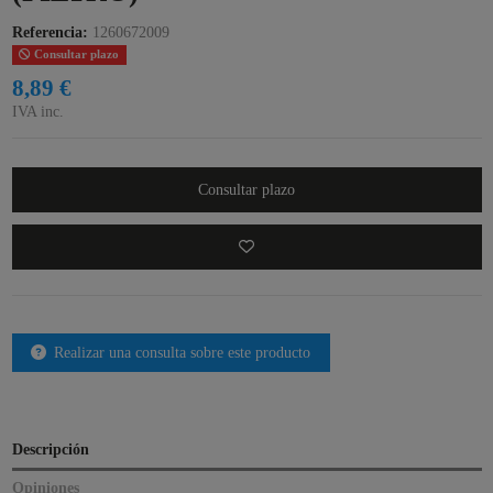
Referencia:
1260672009
Consultar plazo
8,89 €
IVA inc.
Consultar plazo
Realizar una consulta sobre este producto
Descripción
Opiniones