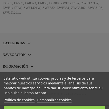
FA581, FA589, FA8023, FA868, LC400, ZWF12170W, ZWF1221W,
ZWF14170W, ZWF1421W, ZWF382, ZWF384, ZWG3102, ZWG3103,
ZWG3126,...
CATEGORÍAS
NAVEGACIÓN
INFORMACIÓN
Este sitio web utiliza cookies propias y de terceros para
CONTACTO
mejorar nuestros servicios mediante el análisis de sus
hábitos de navegación. Para dar su consentimiento sobre su
uso pulse el botón Acepto.
Sitio protegido por reCAPTCHA.
Privacidad
-
Términos
Política de cookies
Personalizar cookies