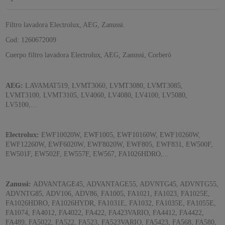
Filtro lavadora Electrolux, AEG, Zanussi.
Cod: 1260672009
Cuerpo filtro lavadora Electrolux, AEG, Zanussi, Corberó
AEG:
LAVAMAT519, LVMT3060, LVMT3080, LVMT3085,
LVMT3100, LVMT3105, LV4060, LV4080, LV4100, LV5080,
LV5100,...
Electrolux:
EWF10020W, EWF1005, EWF10160W, EWF10260W,
EWF12260W, EWF6020W, EWF8020W, EWF805, EWF831, EW500F,
EW501F, EW502F, EW557F, EW567, FA1026HDRO,...
Zanussi:
ADVANTAGE45, ADVANTAGE55, ADVNTG45, ADVNTG55,
ADVNTG85, ADV106, ADV86, FA1005, FA1021, FA1023, FA1025E,
FA1026HDRO, FA1026HYDR, FA1031E, FA1032, FA1035E, FA1055E,
FA1074, FA4012, FA4022, FA422, FA423VARIO, FA4412, FA4422,
FA489, FA5022, FA522, FA523, FA523VARIO, FA5423, FA568, FA580,