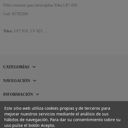
Filtro exterior para lavavajillas Teka LP7 810
Cod: 81782294
Teka:
LP7 810, LV 821, ...
CATEGORÍAS
NAVEGACIÓN
INFORMACIÓN
Este sitio web utiliza cookies propias y de terceros para
CONTACTO
mejorar nuestros servicios mediante el análisis de sus
hábitos de navegación. Para dar su consentimiento sobre su
uso pulse el botón Acepto.
Sitio protegido por reCAPTCHA.
Privacidad
-
Términos