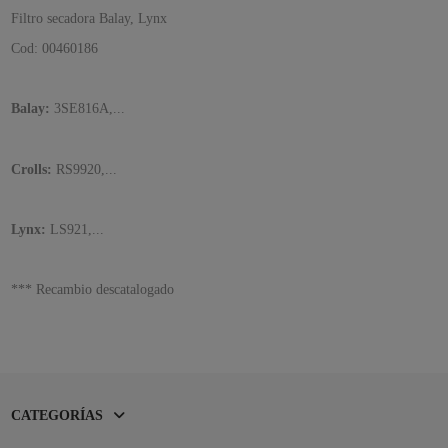
Filtro secadora Balay, Lynx
Cod: 00460186
Balay:
3SE816A,...
Crolls:
RS9920,...
Lynx:
LS921,...
*** Recambio descatalogado
CATEGORÍAS