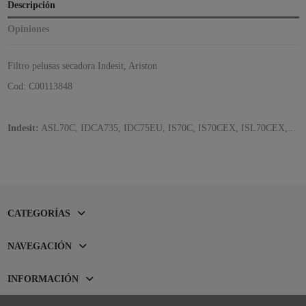
Descripción
Opiniones
Filtro pelusas secadora Indesit, Ariston
Cod: C00113848
Indesit:
ASL70C, IDCA735, IDC75EU, IS70C, IS70CEX, ISL70CEX,...
CATEGORÍAS
NAVEGACIÓN
INFORMACIÓN