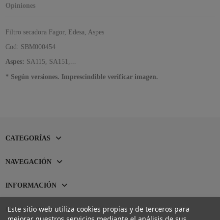
Opiniones
Filtro secadora Fagor, Edesa, Aspes
Cod: SBM000454
Aspes:
SA115, SA151,...
* Según versiones. Imprescindible verificar imagen.
CATEGORÍAS
NAVEGACIÓN
INFORMACIÓN
Este sitio web utiliza cookies propias y de terceros para
CONTACTO
mejorar nuestros servicios mediante el análisis de sus