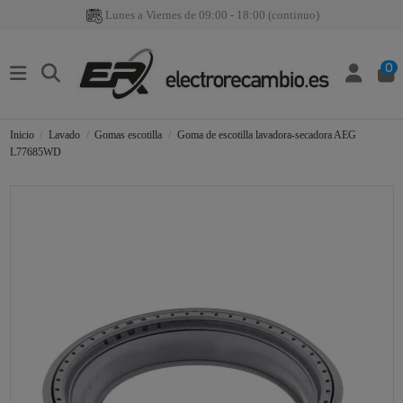
Lunes a Viernes de 09:00 - 18:00 (continuo)
0
Inicio
Lavado
Gomas escotilla
Goma de escotilla lavadora-secadora AEG
L77685WD