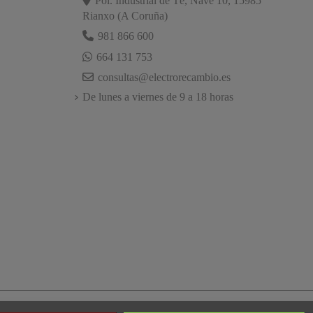
Pol. Industrial de Té, Nave 10, 15985
Rianxo (A Coruña)
981 866 600
664 131 753
consultas@electrorecambio.es
De lunes a viernes de 9 a 18 horas