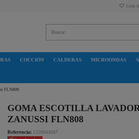
Lista d
ORAS
COCCIÓN
CALDERAS
MICROONDAS
A
ssi FLN808
GOMA ESCOTILLA LAVADO
ZANUSSI FLN808
Referencia:
1320041047