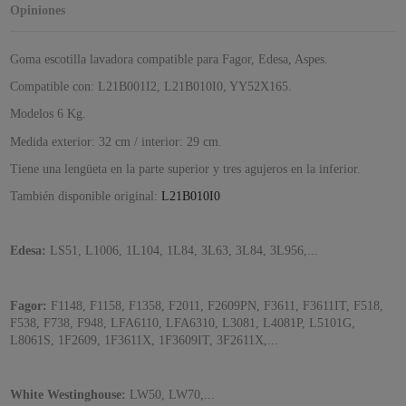
Opiniones
Goma escotilla lavadora compatible para Fagor, Edesa, Aspes.
Compatible con: L21B001I2, L21B010I0, YY52X165.
Modelos 6 Kg.
Medida exterior: 32 cm / interior: 29 cm.
Tiene una lengüeta en la parte superior y tres agujeros en la inferior.
También disponible original:
L21B010I0
Edesa:
LS51, L1006, 1L104, 1L84, 3L63, 3L84, 3L956,...
Fagor:
F1148, F1158, F1358, F2011, F2609PN, F3611, F3611IT, F518,
F538, F738, F948, LFA6110, LFA6310, L3081, L4081P, L5101G,
L8061S, 1F2609, 1F3611X, 1F3609IT, 3F2611X,...
White Westinghouse:
LW50, LW70,...