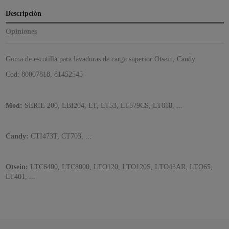
Descripción
Opiniones
Goma de escotilla para lavadoras de carga superior
Otsein, Candy
Cod: 80007818, 81452545
Mod:
SERIE 200, LBI204, LT, LT53, LT579CS, LT818, ...
Candy:
CTI473T, CT703, ...
Otsein:
LTC6400, LTC8000, LTO120, LTO120S, LTO43AR, LTO65,
LT401, ...