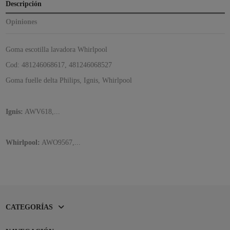
Descripción
Opiniones
Goma escotilla lavadora Whirlpool
Cod: 481246068617, 481246068527
Goma fuelle delta Philips, Ignis, Whirlpool
Ignis:
AWV618,...
Whirlpool:
AWO9567,...
CATEGORÍAS