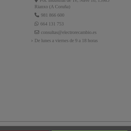
Pol. Industrial de Té, Nave 10, 15985
Rianxo (A Coruña)
981 866 600
664 131 753
consultas@electrorecambio.es
De lunes a viernes de 9 a 18 horas