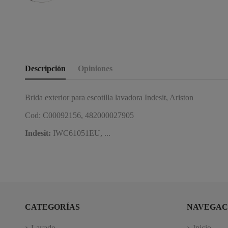
Descripción
Opiniones
Brida exterior para escotilla lavadora Indesit, Ariston
Cod: C00092156, 482000027905
Indesit:
IWC61051EU, ...
CATEGORÍAS
NAVEGAC
Lavado
Inicio