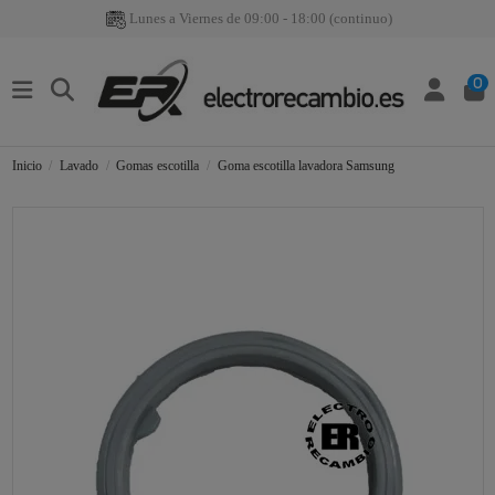
Lunes a Viernes de 09:00 - 18:00 (continuo)
0
Inicio
Lavado
Gomas escotilla
Goma escotilla lavadora Samsung