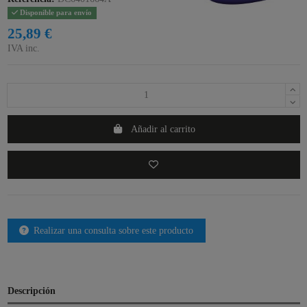
Disponible para envío
25,89 €
IVA inc.
Añadir al carrito
Realizar una consulta sobre este producto
Descripción