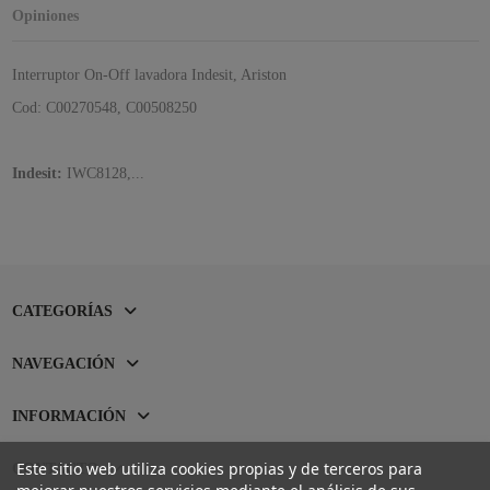
Opiniones
Interruptor On-Off lavadora Indesit, Ariston
Cod: C00270548, C00508250
Indesit:
IWC8128,...
CATEGORÍAS
NAVEGACIÓN
INFORMACIÓN
Este sitio web utiliza cookies propias y de terceros para
CONTACTO