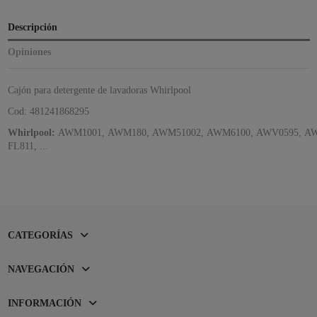
Descripción
Opiniones
Cajón para detergente de lavadoras Whirlpool
Cod: 481241868295
Whirlpool:
AWM1001,
AWM180,
AWM51002,
AWM6100,
AWV0595,
AW
FL811, ...
CATEGORÍAS
NAVEGACIÓN
INFORMACIÓN