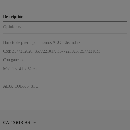
Descripción
Opiniones
Burlete de puerta para hornos AEG, Electrolux
Cod: 3577252020, 3577221017, 3577221025, 3577221033
Con ganchos.
Medidas: 41 x 32 cm.
AEG:
EOB5754X, ...
CATEGORÍAS