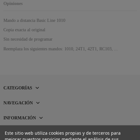
Opiniones
Mando a distancia Basic Line 1010
Copia exacta al original
Sin necesidad de programar
Reemplaza los siguientes mandos: 1010, 24T1, 42T1, RC103, ...
CATEGORÍAS
NAVEGACIÓN
INFORMACIÓN
Este sitio web utiliza cookies propias y de terceros para
CONTACTO
mejorar nuestros servicios mediante el análisis de sus