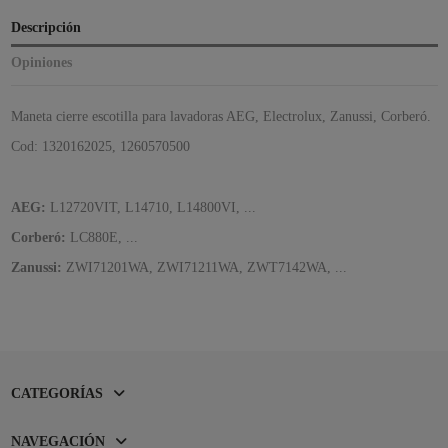
Descripción
Opiniones
Maneta cierre escotilla para lavadoras AEG, Electrolux, Zanussi, Corberó.
Cod: 1320162025, 1260570500
AEG:
L12720VIT, L14710, L14800VI, ...
Corberó:
LC880E, ...
Zanussi:
ZWI71201WA, ZWI71211WA, ZWT7142WA, ...
CATEGORÍAS
NAVEGACIÓN