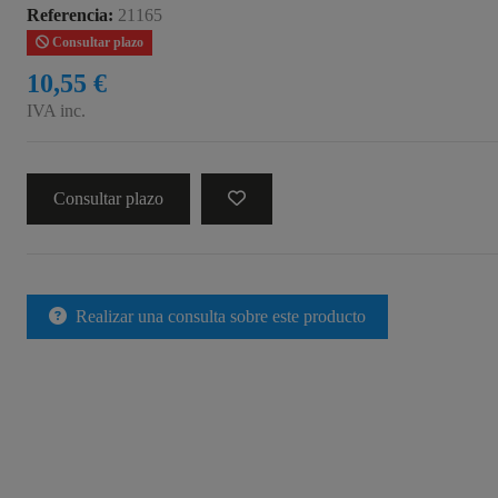
Referencia:
21165
Consultar plazo
10,55 €
IVA inc.
Consultar plazo
Realizar una consulta sobre este producto