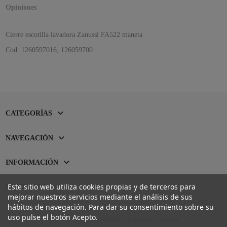
Opiniones
Cierre escotilla lavadora Zanussi FA522 maneta
Cod: 1260597016, 126059700
CATEGORÍAS
NAVEGACIÓN
INFORMACIÓN
Este sitio web utiliza cookies propias y de terceros para
CONTACTO
mejorar nuestros servicios mediante el análisis de sus
hábitos de navegación. Para dar su consentimiento sobre su
uso pulse el botón Acepto.
Sitio protegido por reCAPTCHA.
Privacidad
-
Términos