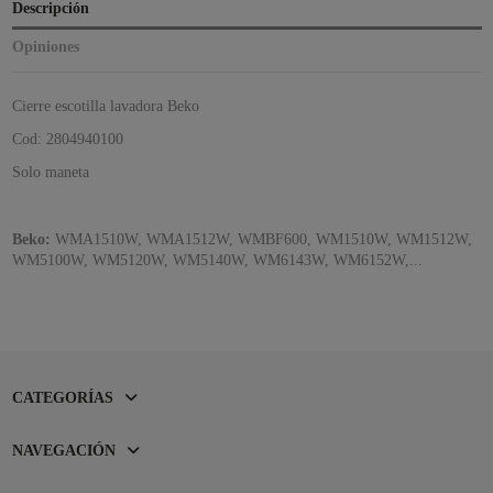
Descripción
Opiniones
Cierre escotilla lavadora Beko
Cod: 2804940100
Solo maneta
Beko:
WMA1510W, WMA1512W, WMBF600, WM1510W, WM1512W,
WM5100W, WM5120W, WM5140W, WM6143W, WM6152W,...
CATEGORÍAS
NAVEGACIÓN