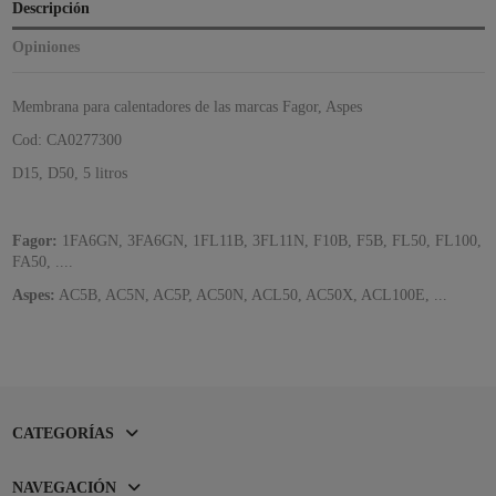
Descripción
Opiniones
Membrana para calentadores de las marcas Fagor, Aspes
Cod: CA0277300
D15, D50, 5 litros
Fagor:
1FA6GN, 3FA6GN, 1FL11B, 3FL11N, F10B, F5B, FL50, FL100,
FA50, ....
Aspes:
AC5B, AC5N, AC5P, AC50N, ACL50, AC50X, ACL100E, ...
CATEGORÍAS
NAVEGACIÓN