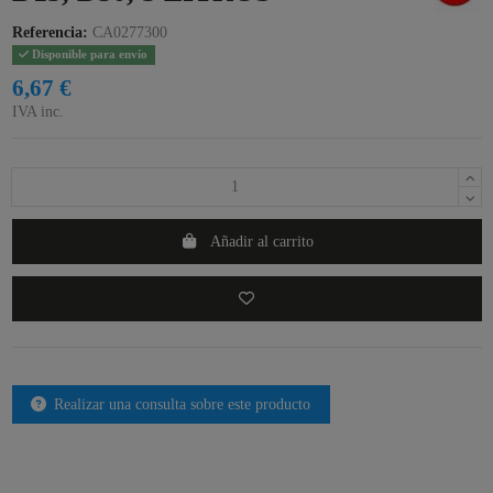
Referencia:
CA0277300
Disponible para envío
6,67 €
IVA inc.
Añadir al carrito
Realizar una consulta sobre este producto