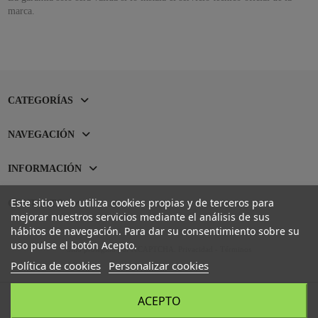
marca.
CATEGORÍAS
NAVEGACIÓN
INFORMACIÓN
Este sitio web utiliza cookies propias y de terceros para
CONTACTO
mejorar nuestros servicios mediante el análisis de sus
hábitos de navegación. Para dar su consentimiento sobre su
uso pulse el botón Acepto.
Sitio protegido por reCAPTCHA.
Privacidad
-
Términos
Política de cookies
Personalizar cookies
ACEPTO