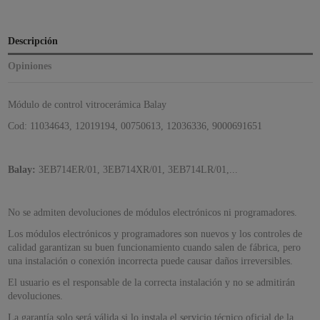
Descripción
Opiniones
Módulo de control vitrocerámica Balay
Cod: 11034643,
12019194
,
00750613, 12036336, 9000691651
Balay:
3EB714ER/01, 3EB714XR/01, 3EB714LR/01,...
No se admiten devoluciones de módulos electrónicos ni programadores.
Los módulos electrónicos y programadores son nuevos y los controles de
calidad garantizan su buen funcionamiento cuando salen de fábrica, pero
una instalación o conexión incorrecta puede causar daños irreversibles.
El usuario es el responsable de la correcta instalación y no se admitirán
devoluciones.
La garantía solo será válida si lo instala el servicio técnico oficial de la