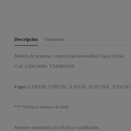
Descripción
Opiniones
Módulo de potencia / control para lavavajillas Fagor, Edesa
Cod: AS0014684, V54M010A8
Fagor:
LFI022B, LFI022N, 2LF013S, 2LF013SX, 2LF013E, 
*** Verificar número de serie
Requiere instalación por técnicos cualificados.