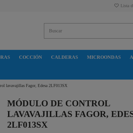
Lista d
ORAS
COCCIÓN
CALDERAS
MICROONDAS
A
rol lavavajillas Fagor, Edesa 2LF013SX
MÓDULO DE CONTROL
LAVAVAJILLAS FAGOR, EDE
2LF013SX