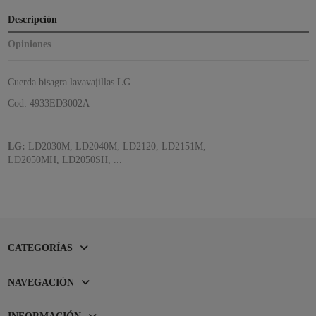
Descripción
Opiniones
Cuerda bisagra lavavajillas LG
Cod: 4933ED3002A
LG:
LD2030M, LD2040M, LD2120, LD2151M,
LD2050MH, LD2050SH, ...
CATEGORÍAS
NAVEGACIÓN