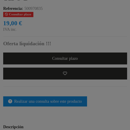
Referencia:
500970835
Consultar plazo
19,00 €
IVA inc.
Oferta liquidación !!!
Consultar plazo
Realizar una consulta sobre este producto
Descripción