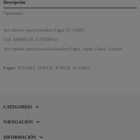
Descripción
Opiniones
Aro interior puerta lavadora Fagor 1F-1148IT
Cod: AS0001130, L75E000A5
Aro interior puerta escotilla lavadora Fagor. Aspes, Edesa, Gorenje.
Fagor:
1F1148IT, 2F3611P, 3F3612P, 4L1046IT, ...
CATEGORÍAS
NAVEGACIÓN
INFORMACIÓN