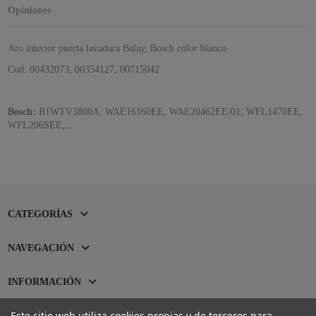
Opiniones
Aro interior puerta lavadora Balay, Bosch color blanco
Cod: 00432073, 00354127, 00715042
Bosch:
B1WTV3800A, WAE16160EE, WAE20462EE/01, WFL1470EE,
WFL206SEE,...
CATEGORÍAS
NAVEGACIÓN
INFORMACIÓN
Este sitio web utiliza cookies propias y de terceros para
CONTACTO