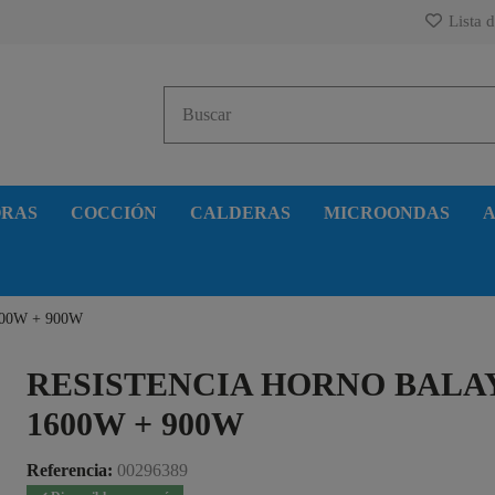
Lista d
ORAS
COCCIÓN
CALDERAS
MICROONDAS
A
1600W + 900W
RESISTENCIA HORNO BALA
1600W + 900W
Referencia:
00296389