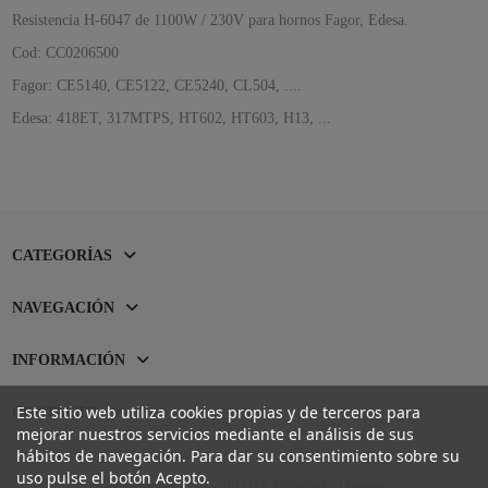
Resistencia H-6047 de 1100W / 230V para hornos Fagor, Edesa.
Cod: CC0206500
Fagor: CE5140, CE5122, CE5240, CL504, ....
Edesa: 418ET, 317MTPS, HT602, HT603, H13, ...
CATEGORÍAS
NAVEGACIÓN
INFORMACIÓN
Este sitio web utiliza cookies propias y de terceros para
CONTACTO
mejorar nuestros servicios mediante el análisis de sus
hábitos de navegación. Para dar su consentimiento sobre su
uso pulse el botón Acepto.
Sitio protegido por reCAPTCHA.
Privacidad
-
Términos