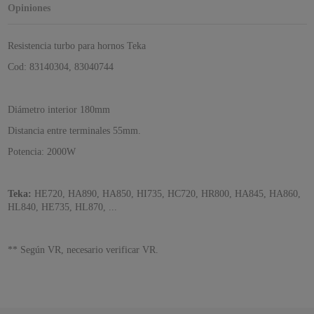
Opiniones
Resistencia turbo para hornos Teka
Cod: 83140304, 83040744
Diámetro interior 180mm
Distancia entre terminales 55mm.
Potencia: 2000W
Teka:
HE720, HA890, HA850, HI735, HC720, HR800, HA845, HA860,
HL840, HE735, HL870, ...
** Según VR, necesario verificar VR.