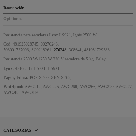
Descripción
Opiniones
Resistencia para secadoras Lynx LS921, Ignis 2500 W
Cod: 481925928745, 00276248,
506001727003, SC9218261,
276248,
308641, 481981729383
Resistencia 2500 W/1250 W 220 V secadora de 5 kg. Balay
Lynx:
4SE721B, LS721, LS921, ...
Fagor, Edesa:
POP-SE60, ZEN-SE62, ...
Whirlpool:
AWG212, AWG225, AWG260, AWG266, AWG270, AWG277,
AWG285, AWG289, ...
CATEGORÍAS