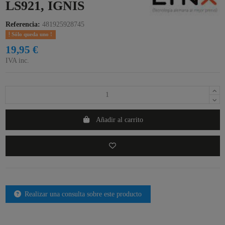
LS921, IGNIS
Referencia:
481925928745
Sólo queda uno !
19,95 €
IVA inc.
Añadir al carrito
Realizar una consulta sobre este producto