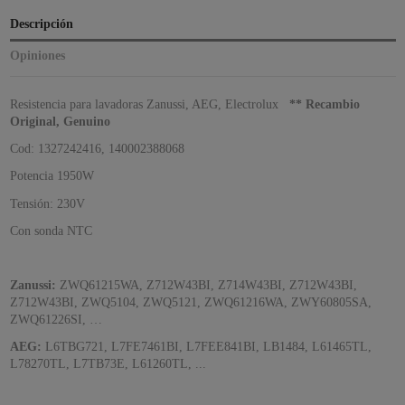
Descripción
Opiniones
Resistencia para lavadoras Zanussi, AEG, Electrolux
** Recambio
Original, Genuino
Cod: 1327242416, 140002388068
Potencia 1950W
Tensión: 230V
Con sonda NTC
Zanussi:
ZWQ61215WA, Z712W43BI, Z714W43BI, Z712W43BI,
Z712W43BI, ZWQ5104, ZWQ5121, ZWQ61216WA, ZWY60805SA,
ZWQ61226SI, …
AEG:
L6TBG721, L7FE7461BI, L7FEE841BI, LB1484, L61465TL,
L78270TL, L7TB73E, L61260TL, ...