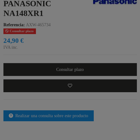
PANASONIC
NA148XR1
Referencia:
AXW-465734
Consultar plazo
24,90 €
IVA inc.
Consultar plazo
Realizar una consulta sobre este producto