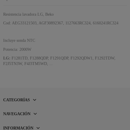
Resistencia lavadora LG, Beko
Cod: AEG33121503, AGF30892367, 1127663RC324, 6160241RC324
Incluye sonda NTC
Potencia: 2000W
LG:
F1281TD, F1288QDP, F1291QDP, F1292QDW1, F1292TDW,
F2J5TN3W, F4J3TM5WD, ...
CATEGORÍAS
NAVEGACIÓN
INFORMACIÓN