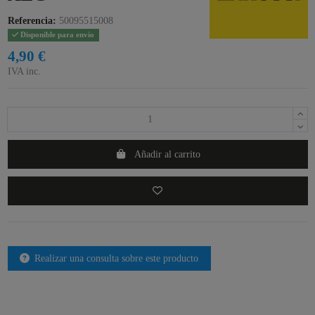
Referencia:
50095515008
Disponible para envío
4,90 €
IVA inc.
Añadir al carrito
Realizar una consulta sobre este producto