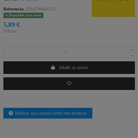
Referencia:
25X47/66x9/15,5
Disponible para envío
5,89 €
IVA inc.
Añadir al carrito
Realizar una consulta sobre este producto