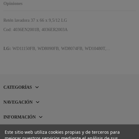
Opiniones
Retén lavadora 37 x 66 x 9,5/12 LG
Cod: 4036EN2001B, 4036ER2003A
LG:
WD11150FB, WD8090FB, WD8074FB, WD10480T,...
CATEGORÍAS
NAVEGACIÓN
INFORMACIÓN
Este sitio web utiliza cookies propias y de terceros para
CONTACTO
mejorar nuestros servicios mediante el análisis de sus