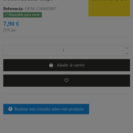
Referencia:
OEM-1249685007
Disponible para envío
7,90 €
IVA inc.
Añadir al carrito
Realizar una consulta sobre este producto