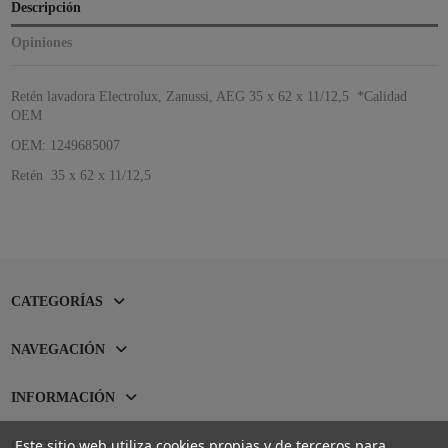
Descripción
Opiniones
Retén lavadora Electrolux, Zanussi, AEG 35 x 62 x 11/12,5 *Calidad
OEM
OEM: 1249685007
Retén 35 x 62 x 11/12,5
CATEGORÍAS
NAVEGACIÓN
INFORMACIÓN
Este sitio web utiliza cookies propias y de terceros para
CONTACTO