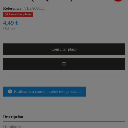
Referencia:
VE2A000E1
Consultar plazo
4,49 €
IVA inc.
Consultar plazo
Realizar una consulta sobre este producto
Descripción
Opiniones