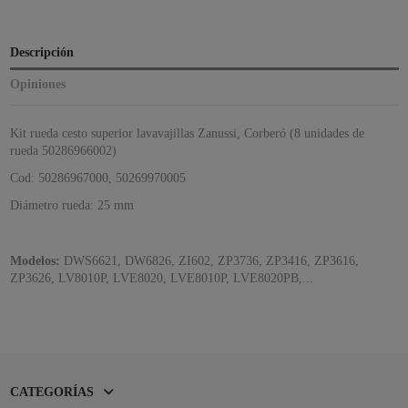
Descripción
Opiniones
Kit rueda cesto superior lavavajillas Zanussi, Corberó (8 unidades de
rueda 50286966002)
Cod:
50286967000,
50269970005
Diámetro rueda: 25 mm
Modelos:
DWS6621, DW6826, ZI602, ZP3736, ZP3416, ZP3616,
ZP3626, LV8010P, LVE8020, LVE8010P, LVE8020PB,...
CATEGORÍAS