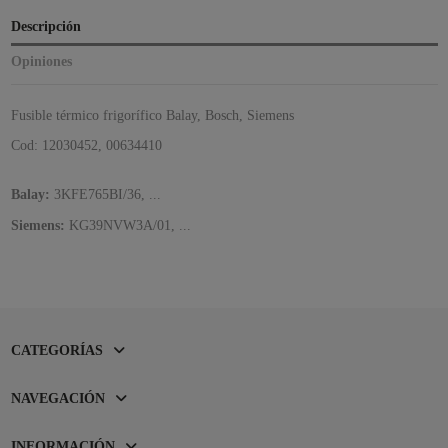
Descripción
Opiniones
Fusible térmico frigorífico Balay, Bosch, Siemens
Cod:
12030452,
00634410
Balay:
3KFE765BI/36, ...
Siemens:
KG39NVW3A/01, ...
CATEGORÍAS
NAVEGACIÓN
INFORMACIÓN