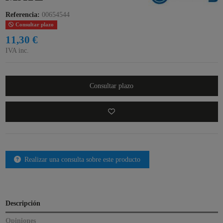
Referencia:
00654544
Consultar plazo
11,30 €
IVA inc.
Consultar plazo
Realizar una consulta sobre este producto
Descripción
Opiniones