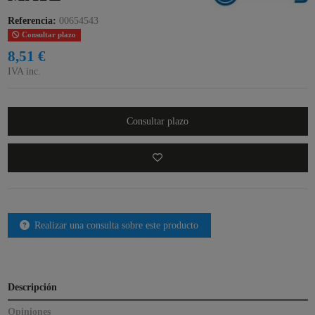
Referencia:
00654543
Consultar plazo
8,51 €
IVA inc.
Consultar plazo
Realizar una consulta sobre este producto
Descripción
Opiniones