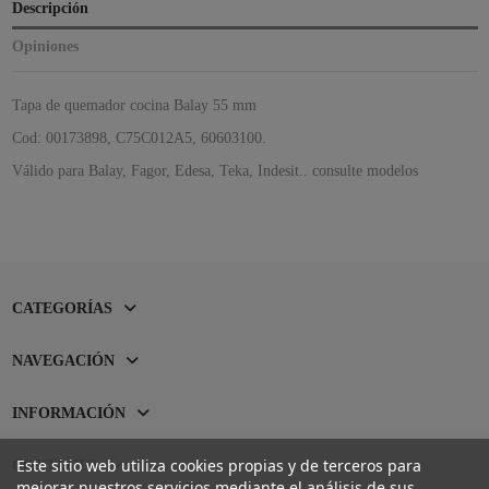
Descripción
Opiniones
Tapa de quemador cocina Balay 55 mm
Cod: 00173898, C75C012A5, 60603100.
Válido para Balay, Fagor, Edesa, Teka, Indesit.. consulte modelos
CATEGORÍAS
NAVEGACIÓN
INFORMACIÓN
Este sitio web utiliza cookies propias y de terceros para
CONTACTO
mejorar nuestros servicios mediante el análisis de sus