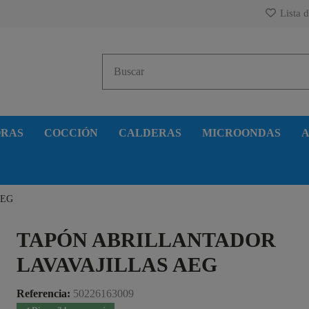
Lista d
ORAS
COCCIÓN
CALDERAS
MICROONDAS
A
 AEG
TAPÓN ABRILLANTADOR
LAVAVAJILLAS AEG
Referencia:
50226163009