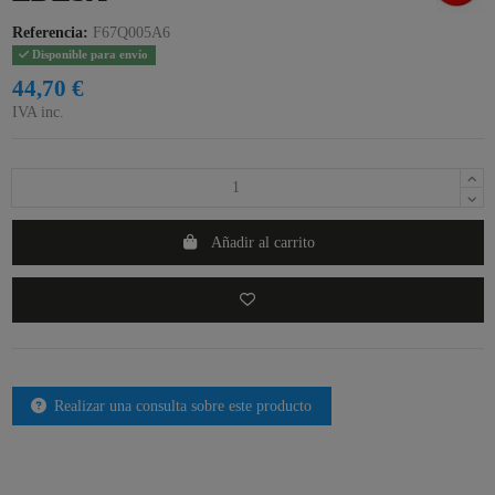
Referencia:
F67Q005A6
Disponible para envío
44,70 €
IVA inc.
Añadir al carrito
Realizar una consulta sobre este producto