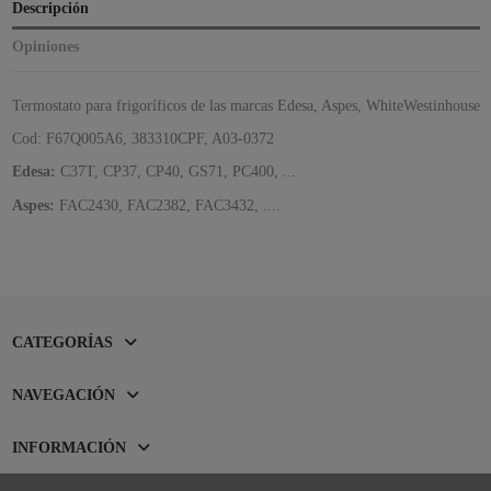
Descripción
Opiniones
Termostato para frigoríficos de las marcas Edesa, Aspes, WhiteWestinhouse
Cod: F67Q005A6, 383310CPF, A03-0372
Edesa:
C37T, CP37, CP40, GS71, PC400, ...
Aspes:
FAC2430, FAC2382, FAC3432, ....
CATEGORÍAS
NAVEGACIÓN
INFORMACIÓN