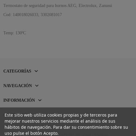
Termostato de seguridad para hornos AEG, Electrolux, Zanussi
Cod: 140018026033, 3302081017
Temp: 130ºC
CATEGORÍAS
NAVEGACIÓN
INFORMACIÓN
Este sitio web utiliza cookies propias y de terceros para
CONTACTO
mejorar nuestros servicios mediante el análisis de sus
hábitos de navegación. Para dar su consentimiento sobre su
uso pulse el botón Acepto.
Sitio protegido por reCAPTCHA.
Privacidad
-
Términos